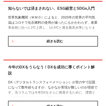
知らないでは済まされない、ESG経営とSDGs入門
世界気象機関（ＷＭＯ）によると、2020年の世界の平均気
温はコロナで化石燃料の使用が減ったにもかかわらず、産業
革命前に比べ1.2℃上昇し、14.9℃と過去最高水準になりま
した。さらに2021～2025年のうちの1年で1.5℃高くなる可
能性が約40%あり、この確率が時間の経過とともに高まって
続きを読む
いると警鐘を鳴らしました。欧州の洪水、米国やロシア、オ
ーストラリアの森林火災、アフリカの干ばつなど世界各地で
大規模災害がすでに頻発し、大きな被害が出ています。
今年のDXをうらなう！DXを成功に導くポイント解
説
DX（デジタルトランスフォーメーション）が世の中で話題
になって数年経ちますが、なかなか実現が難しいのが現状で
す。当コラムでは今年DXをさらに推進するために、課題と
その解決方法のポイントを解説いたします。