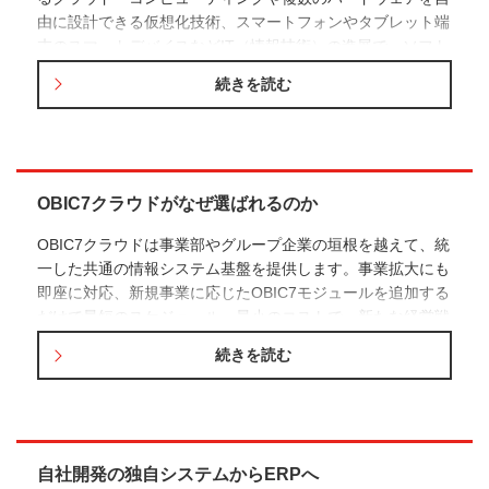
由に設計できる仮想化技術、スマートフォンやタブレット端
末のスマートデバイスなどIT（情報技術）の進展で、ソフト
ウェアが急速に高度化・複雑化しています。このためデータ
続きを読む
消失やプログラム誤作動などの品質リスクが高まり、その原
因究明や復旧に時間がかかるという、システム開発・運用担
当者の責任はかつてないほど重くなっています。工業製品と
同様に、ソフトウェアもテストが必要なのは言うまでもな
く、ソフトウェアに潜む不具合（バグ）に迅速かつ的確に対
OBIC7クラウドがなぜ選ばれるのか
応していかなければなりません。
OBIC7クラウドは事業部やグループ企業の垣根を越えて、統
一した共通の情報システム基盤を提供します。事業拡大にも
即座に対応、新規事業に応じたOBIC7モジュールを追加する
だけで最短のスケジュール、最小のコストで、新たな経営戦
略を立案、実行できます。本社のERPや既存システムとも柔
続きを読む
軟に連携でき、グループ共通の人事給与制度を構築し、業務
の標準化と大幅なコスト削減をグループ全体で推進できま
す。
自社開発の独自システムからERPへ