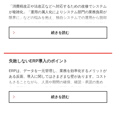
「消費税改正や法改正などへ対応するための改修でシステム
が複雑化」「運用の属人化によりシステム部門の業務負荷が
限界に」などの悩みを抱え、独自システムでの運用から脱却
しようと考える企業が増えています。しかし、切替えに踏み
切れずシステムの老朽化が進行中という企業もまだまだ多く
続きを読む
見受けられます。ここでは、将来の情報基盤を強化するため
に、自社システムからERPへ切り替える際に押さえるべきポ
イントを紹介していきます。
失敗しないERP導入のポイント
ERPは、データを一元管理し、業務を効率化するメリットが
ある反面、導入に関してはさまざまな壁があります。コスト
もさることながら、人員や期間の確保、確認・承認の進め
方、運用フローなど、数多くの障壁を乗り越えながら進めて
いく必要があります。ここではまず、どのようなポイントを
続きを読む
押えるべきかを挙げていきます。