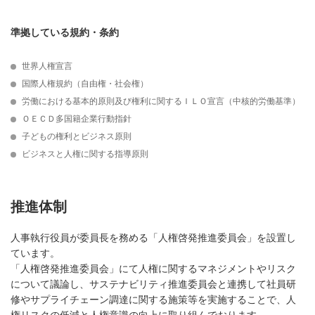
準拠している規約・条約
世界人権宣言
国際人権規約（自由権・社会権）
労働における基本的原則及び権利に関するＩＬＯ宣言（中核的労働基準）
ＯＥＣＤ多国籍企業行動指針
子どもの権利とビジネス原則
ビジネスと人権に関する指導原則
推進体制
人事執行役員が委員長を務める「人権啓発推進委員会」を設置し
ています。
「人権啓発推進委員会」にて人権に関するマネジメントやリスク
について議論し、サステナビリティ推進委員会と連携して社員研
修やサプライチェーン調達に関する施策等を実施することで、人