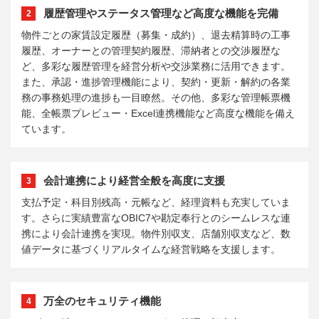
履歴管理やステータス管理など高度な機能を完備
2
物件ごとの家賃設定履歴（募集・成約）、退去精算時の工事
履歴、オーナーとの管理契約履歴、滞納者との交渉履歴な
ど、多彩な履歴管理を経営分析や交渉業務に活用できます。
また、承認・進捗管理機能により、契約・更新・解約の各業
務の事務処理の進捗も一目瞭然。その他、多彩な管理帳票機
能、全帳票プレビュー・Excel連携機能など高度な機能を備え
ています。
会計連携により経営全般を高度に支援
3
支払予定・科目別残高・元帳など、経理資料も充実していま
す。さらに実績豊富なOBIC7や勘定奉行とのシームレスな連
携により会計連携を実現。物件別収支、店舗別収支など、数
値データに基づくリアルタイムな経営戦略を支援します。
万全のセキュリティ機能
4