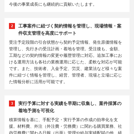
今後の事業成長にも継続的に貢献いたします。
工事案件に紐づく契約情報を管理し、現場情報・案
2
件収支管理を高度にサポート
受注予定段階の引合状態から契約予定情報、発生原価情報を
管理し、先行きの受注計画・着地を管理。受注後も、金額、
工期などの契約情報の変更や履歴管理に対応。追加工事にお
ける運用方法も各社の業務運用に応じた、柔軟な対応が可能
です。また、技術者、入金予定、労災、建業法など様々な案
件に紐づく情報を管理し、経営、管理者、現場と立場に応じ
た情報分析に活用が可能です。
実行予算に対する実績を早期に収集し、案件採算の
3
着地予測を可視化
積算情報を基に、手配予定・実行予算の作成の効率化を支
援。材料費、外注（外注費・労務費）に関わる購買業務、社
内労務費に関わる日報（出面）管理や給与実績配賦の他、経