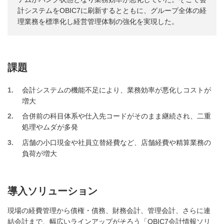
計システムをOBIC7に刷新するとともに、グループ全体の経
理業務を標準化し経営管理体制の強化を実現した。
課題
1
会計システムの機能不足により、業務効率が悪化しコストが
増大
2
合併前の科目体系や仕入先コードがそのまま継続され、二重
処理やムダが多発
3
店舗の小口現金や社員立替経費など、店舗経費や精算業務の
負荷が増大
導入ソリューション
現場の経費管理から債権・債務、財務会計、管理会計、さらに連
結会計まで、幅広いラインアップがそろう「OBIC7会計情報ソリ