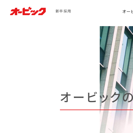
オー
新卒採用
オービック
オービック