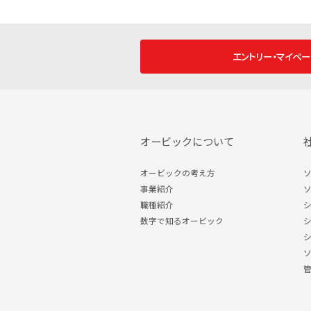
エントリー・マイペー
オービックについて
オービックの考え方
ソ
事業紹介
ソ
職種紹介
シ
数字で知るオービック
シ
シ